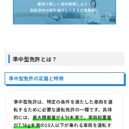
教習所の授業料 ★教習料金の相場と選び方
最短で楽しく免許取得しよう！
申請手数料 ★免許取得に伴う手数料
安芸市内や高知観光もできる合宿免許。
その他の費用 ★教材費や交通費など
準中型免許取得にかかる時間
取得までの期間について
取得までに必要な教習時限
準中型免許を取得するメリット
免許取得の利点
準中型免許とは？
まとめ
準中型免許の費用と取得のポイント
準中型免許の定義と特徴
準中型免許は、特定の条件を満たした車両を運
転するために必要な運転免許の一種です。具体
的には、
最大積載量が4.5t未満で、車両総重量
が7.5kg未満
の10人以下が乗れる車両を運転す