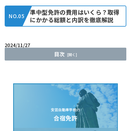
準中型免許の費用はいくら？取得
NO.05
にかかる総額と内訳を徹底解説
2024/11/27
目次
準中型免許とは？
準中型免許の定義と特徴
準中型免許取得のためのステップ
取得までの流れ①(教習所に通う方法)
取得までの流れ②(一発試験で取得する方法)
準中型免許の費用総額
安芸自動車学校の
取得にかかる費用の概要
合宿免許
費用の内訳